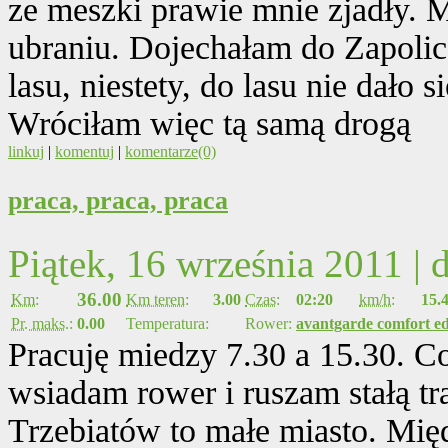
ze meszki prawie mnie zjadły. M
ubraniu. Dojechałam do Zapolic
lasu, niestety, do lasu nie dało 
Wróciłam więc tą samą drogą
linkuj
|
komentuj
|
komentarze(0)
praca, praca, praca
Piątek, 16 września 2011 |
36.00
Km:
Km teren:
3.00
Czas:
02:20
km/h:
15.
Pr. maks.:
0.00
Temperatura:
Rower:
avantgarde comfort ed
Pracuję miedzy 7.30 a 15.30. C
wsiadam rower i ruszam stałą tra
Trzebiatów to małe miasto. Mię