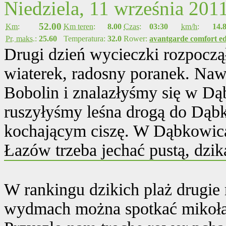
Niedziela, 11 września 201
52.00
Km:
Km teren:
8.00
Czas:
03:30
km/h:
14.
Pr. maks.:
25.60
Temperatura:
32.0
Rower:
avantgarde comfort ed
Drugi dzień wycieczki rozpoczął
wiaterek, radosny poranek. Na
Bobolin i znalazłyśmy się w D
ruszyłyśmy leśna drogą do Dąb
kochającym ciszę. W Dąbkowicac
Łazów trzeba jechać pustą, dzik
W rankingu dzikich plaż drugie
wydmach można spotkać mikoła