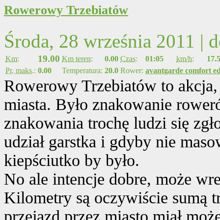
Rowerowy Trzebiatów
Środa, 28 września 2011 | 
19.00
Km:
Km teren:
0.00
Czas:
01:05
km/h:
17.
Pr. maks.:
0.00
Temperatura:
20.0
Rower:
avantgarde comfort ed
Rowerowy Trzebiatów to akcja, 
miasta. Było znakowanie rowerów
znakowania trochę ludzi się zgło
udział garstka i gdyby nie maso
kiepściutko by było.
No ale intencje dobre, może wr
Kilometry są oczywiście sumą tr
przejazd przez miasto miał może