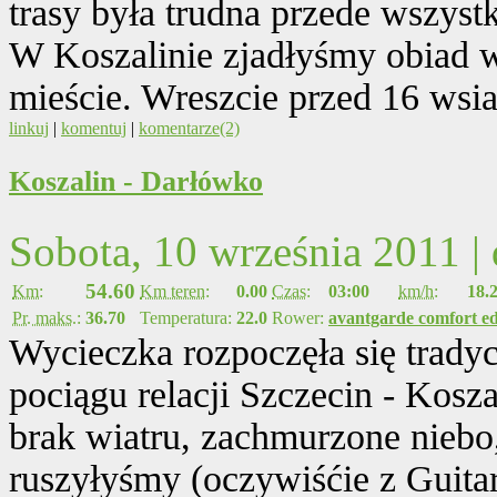
trasy była trudna przede wszystk
W Koszalinie zjadłyśmy obiad w 
mieście. Wreszcie przed 16 wsi
linkuj
|
komentuj
|
komentarze(2)
Koszalin - Darłówko
Sobota, 10 września 2011 |
54.60
Km:
Km teren:
0.00
Czas:
03:00
km/h:
18.
Pr. maks.:
36.70
Temperatura:
22.0
Rower:
avantgarde comfort ed
Wycieczka rozpoczęła się trad
pociągu relacji Szczecin - Kosz
brak wiatru, zachmurzone niebo
ruszyłyśmy (oczywiśćie z Guita