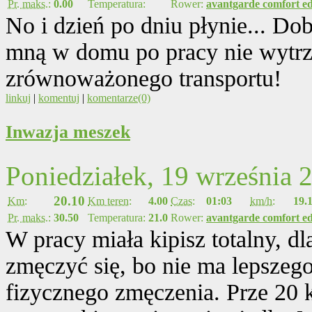
Pr. maks.:
0.00
Temperatura:
Rower:
avantgarde comfort ed
No i dzień po dniu płynie... Do
mną w domu po pracy nie wytrz
zrównoważonego transportu!
linkuj
|
komentuj
|
komentarze(0)
Inwazja meszek
Poniedziałek, 19 września 
20.10
Km:
Km teren:
4.00
Czas:
01:03
km/h:
19.
Pr. maks.:
30.50
Temperatura:
21.0
Rower:
avantgarde comfort ed
W pracy miała kipisz totalny, d
zmęczyć się, bo nie ma lepsze
fizycznego zmęczenia. Prze 20