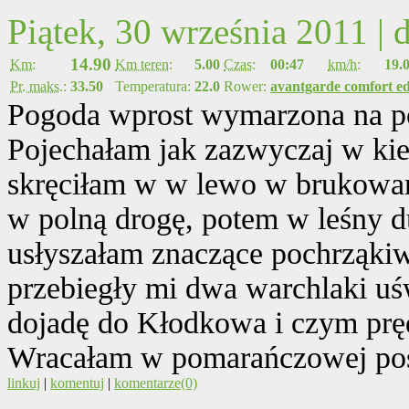
Piątek, 30 września 2011 |
14.90
Km:
Km teren:
5.00
Czas:
00:47
km/h:
19.
Pr. maks.:
33.50
Temperatura:
22.0
Rower:
avantgarde comfort ed
Pogoda wprost wymarzona na p
Pojechałam jak zazwyczaj w k
skręciłam w w lewo w brukowaną
w polną drogę, potem w leśny d
usłyszałam znaczące pochrząkiw
przebiegły mi dwa warchlaki uśw
dojadę do Kłodkowa i czym pr
Wracałam w pomarańczowej poś
linkuj
|
komentuj
|
komentarze(0)