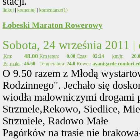
stacji.
linkuj
|
komentuj
|
komentarze(1)
Łobeski Maraton Rowerowy
Sobota, 24 września 2011 |
48.00
Km:
Km teren:
0.00
Czas:
02:24
km/h:
20.
Pr. maks.:
46.60
Temperatura:
24.0
Rower:
avantgarde comfort ed
O 9.50 razem z Młodą wystarto
Rodzinnego". Jechało się dosko
wiodła malowniczymi drogami p
Strzmele,Rekowo, Siedlice, Mies
Strzmiele, Radowo Małe
Pagórków na trasie nie brakowało