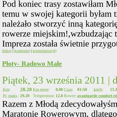
Pod koniec trasy zostawiłam Mł
temu w swojej kategorii byłam 
należało stworzyć inną kategor
rowerze miejskim!,wzbudzając t
Impreza została świetnie przygo
linkuj
|
komentuj
|
komentarze(4)
Płoty- Radowo Małe
Piątek, 23 września 2011 |
28.20
Km:
Km teren:
0.00
Czas:
01:50
km/h:
15.
Pr. maks.:
29.20
Temperatura:
12.0
Rower:
avantgarde comfort ed
Razem z Młodą zdecydowałyśmy
Maratonie Rowerowym, dlatego 