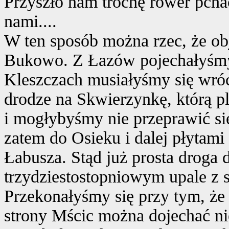
Przyszło nam trochę rower pchać
nami....
W ten sposób można rzec, że o
Bukowo. Z Łazów pojechałyśmy 
Kleszczach musiałyśmy się wróc
drodze na Skwierzynkę, którą p
i mogłybyśmy nie przeprawić si
zatem do Osieku i dalej płytam
Łabusza. Stąd już prosta droga 
trzydziestostopniowym upale z 
Przekonałyśmy się przy tym, że 
strony Mścic można dojechać nie