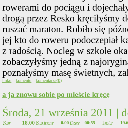
rowerami do pociągu i dojechał
drogą przez Resko kręciłyśmy d
ruszać maraton. Robiło się późn
jej kto do roweru podoczepiał 
z radością. Nocleg w szkole okaz
zobaczyłyśmy jedną z najorygina
poznałyśmy masę świetnych, za
linkuj
|
komentuj
|
komentarze(0)
a ja znowu sobie po mieście kręcę
Środa, 21 września 2011 | 
18.00
Km:
Km teren:
0.00
Czas:
00:55
km/h:
19.