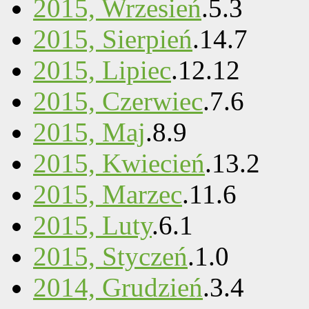
2015, Wrzesień
.
5
.
3
2015, Sierpień
.
14
.
7
2015, Lipiec
.
12
.
12
2015, Czerwiec
.
7
.
6
2015, Maj
.
8
.
9
2015, Kwiecień
.
13
.
2
2015, Marzec
.
11
.
6
2015, Luty
.
6
.
1
2015, Styczeń
.
1
.
0
2014, Grudzień
.
3
.
4