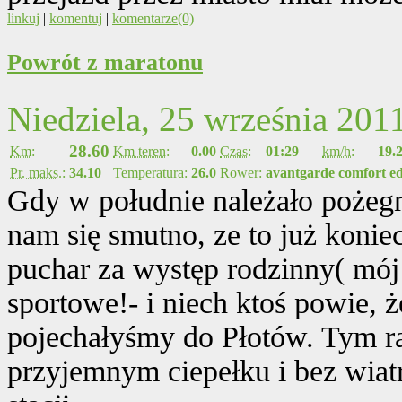
linkuj
|
komentuj
|
komentarze(0)
Powrót z maratonu
Niedziela, 25 września 201
28.60
Km:
Km teren:
0.00
Czas:
01:29
km/h:
19.
Pr. maks.:
34.10
Temperatura:
26.0
Rower:
avantgarde comfort ed
Gdy w południe należało pożeg
nam się smutno, ze to już konie
puchar za występ rodzinny( mój
sportowe!- i niech ktoś powie, ż
pojechałyśmy do Płotów. Tym ra
przyjemnym ciepełku i bez wiatr