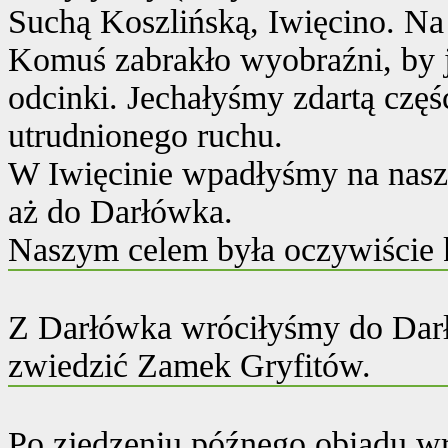
Suchą Koszlińską, Iwięcino. Na 
Komuś zabrakło wyobraźni, by 
odcinki. Jechałyśmy zdartą częśc
utrudnionego ruchu.
W Iwięcinie wpadłyśmy na nasz
aż do Darłówka.
Naszym celem była oczywiście k
Z Darłówka wróciłyśmy do Darło
zwiedzić Zamek Gryfitów.
Po zjedzeniu późnego obiadu w