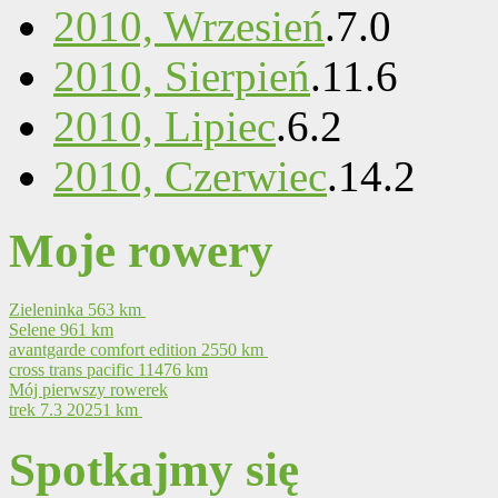
2010, Wrzesień
.
7
.
0
2010, Sierpień
.
11
.
6
2010, Lipiec
.
6
.
2
2010, Czerwiec
.
14
.
2
Moje rowery
Zieleninka
563 km
Selene
961 km
avantgarde comfort edition
2550 km
cross trans pacific
11476 km
Mój pierwszy rowerek
trek 7.3
20251 km
Spotkajmy się