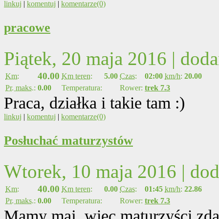
linkuj
|
komentuj
|
komentarze(0)
pracowe
Piątek, 20 maja 2016 | dod
40.00
Km:
Km teren:
5.00
Czas:
02:00
km/h:
20.00
Pr. maks.:
0.00
Temperatura:
Rower:
trek 7.3
Praca, działka i takie tam :)
linkuj
|
komentuj
|
komentarze(0)
Posłuchać maturzystów
Wtorek, 10 maja 2016 | do
40.00
Km:
Km teren:
0.00
Czas:
01:45
km/h:
22.86
Pr. maks.:
0.00
Temperatura:
Rower:
trek 7.3
Mamy maj, więc maturzyści zdaj