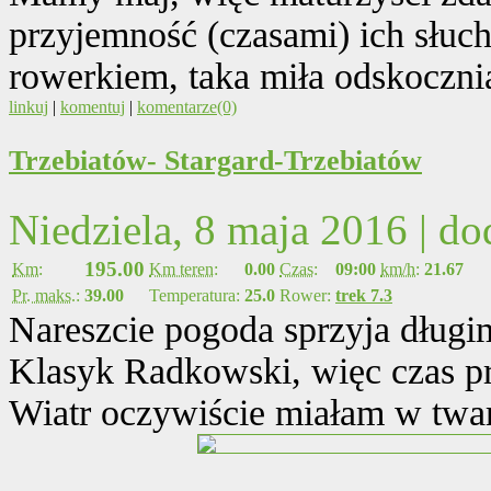
przyjemność (czasami) ich słuch
rowerkiem, taka miła odskocznia
linkuj
|
komentuj
|
komentarze(0)
Trzebiatów- Stargard-Trzebiatów
Niedziela, 8 maja 2016 | d
195.00
Km:
Km teren:
0.00
Czas:
09:00
km/h:
21.67
Pr. maks.:
39.00
Temperatura:
25.0
Rower:
trek 7.3
Nareszcie pogoda sprzyja dług
Klasyk Radkowski, więc czas pr
Wiatr oczywiście miałam w twar