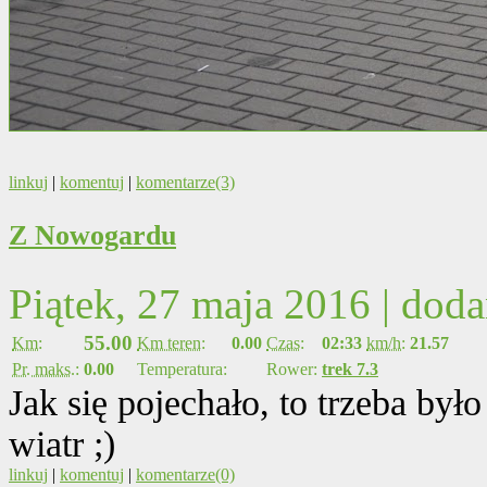
linkuj
|
komentuj
|
komentarze(3)
Z Nowogardu
Piątek, 27 maja 2016 | dod
55.00
Km:
Km teren:
0.00
Czas:
02:33
km/h:
21.57
Pr. maks.:
0.00
Temperatura:
Rower:
trek 7.3
Jak się pojechało, to trzeba był
wiatr ;)
linkuj
|
komentuj
|
komentarze(0)