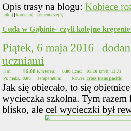
Opis trasy na blogu:
Kobiece ro
linkuj
|
komentuj
|
komentarze(3)
Cuda w Gąbinie- czyli kolejne kręcenie
Piątek, 6 maja 2016 | doda
uczniami
16.00
Km:
Km teren:
0.00
Czas:
01:10
km/h:
13.71
Pr. maks.:
0.00
Temperatura:
Rower:
cross trans pacific
Jak się obiecało, to się obietni
wycieczka szkolna. Tym razem k
blisko, ale cel wycieczki był r