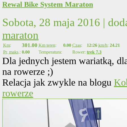
Rewal Bike System Maraton
Sobota, 28 maja 2016 | do
maraton
301.00
Km:
Km teren:
0.00
Czas:
12:26
km/h:
24.21
Pr. maks.:
0.00
Temperatura:
Rower:
trek 7.3
Dla jednych jestem wariatką, dla 
na rowerze ;)
Relacja jak zwykle na blogu
Kob
rowerze