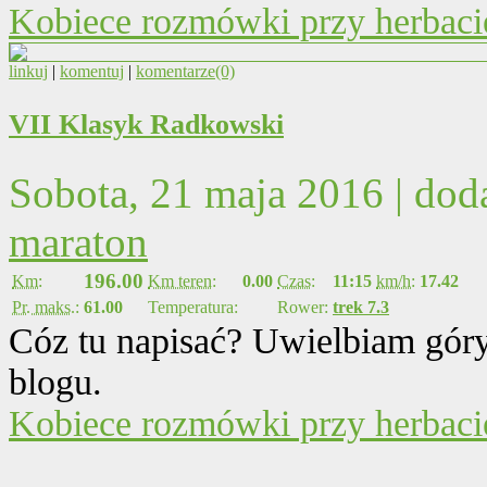
Kobiece rozmówki przy herbacie
linkuj
|
komentuj
|
komentarze(0)
VII Klasyk Radkowski
Sobota, 21 maja 2016 | do
maraton
196.00
Km:
Km teren:
0.00
Czas:
11:15
km/h:
17.42
Pr. maks.:
61.00
Temperatura:
Rower:
trek 7.3
Cóz tu napisać? Uwielbiam góry
blogu.
Kobiece rozmówki przy herbacie