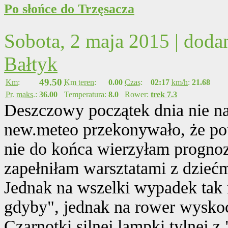
Po słońce do Trzęsacza
Sobota, 2 maja 2015 | dod
Bałtyk
49.50
Km:
Km teren:
0.00
Czas:
02:17
km/h:
21.68
Pr. maks.:
36.00
Temperatura:
8.0
Rower:
trek 7.3
Deszczowy początek dnia nie nas
new.meteo przekonywało, że pot
nie do końca wierzyłam prognoz
zapełniłam warsztatami z dzieć
Jednak na wszelki wypadek tak 
gdyby", jednak na rower wyskoc
Czarnotki silnej lampki tylnej z