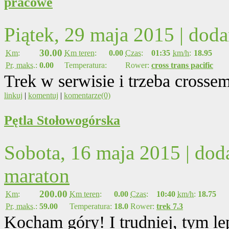
pracowe
Piątek, 29 maja 2015 | dod
30.00
Km:
Km teren:
0.00
Czas:
01:35
km/h:
18.95
Pr. maks.:
0.00
Temperatura:
Rower:
cross trans pacific
Trek w serwisie i trzeba crossem
linkuj
|
komentuj
|
komentarze(0)
Pętla Stołowogórska
Sobota, 16 maja 2015 | do
maraton
200.00
Km:
Km teren:
0.00
Czas:
10:40
km/h:
18.75
Pr. maks.:
59.00
Temperatura:
18.0
Rower:
trek 7.3
Kocham góry! I trudniej, tym l