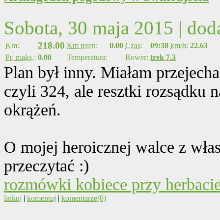
Sobota, 30 maja 2015 | do
218.00
Km:
Km teren:
0.00
Czas:
09:38
km/h:
22.63
Pr. maks.:
0.00
Temperatura:
Rower:
trek 7.3
Plan był inny. Miałam przejecha
czyli 324, ale resztki rozsądku 
okrążeń.
O mojej heroicznej walce z wł
przeczytać :)
rozmówki kobiece przy herbaci
linkuj
|
komentuj
|
komentarze(0)