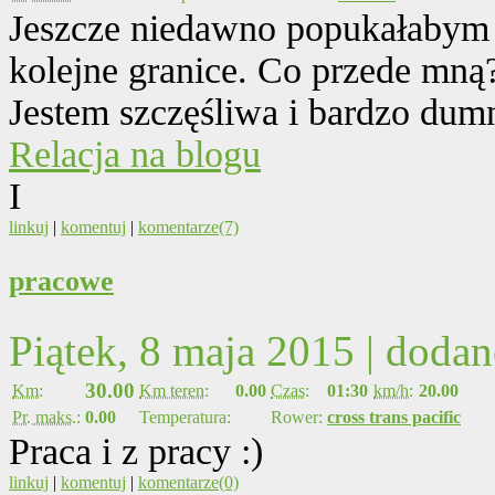
Jeszcze niedawno popukałabym s
kolejne granice. Co przede mną
Jestem szczęśliwa i bardzo dum
Relacja na blogu
I
linkuj
|
komentuj
|
komentarze(7)
pracowe
Piątek, 8 maja 2015 | doda
30.00
Km:
Km teren:
0.00
Czas:
01:30
km/h:
20.00
Pr. maks.:
0.00
Temperatura:
Rower:
cross trans pacific
Praca i z pracy :)
linkuj
|
komentuj
|
komentarze(0)