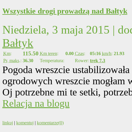
Wszystkie drogi prowadzą nad Bałtyk
Niedziela, 3 maja 2015 | d
Bałtyk
115.50
Km:
Km teren:
0.00
Czas:
05:16
km/h:
21.93
Pr. maks.:
36.30
Temperatura:
Rower:
trek 7.3
Pogoda wreszcie ustabilizowała 
ogrodowych wreszcie mogłam wy
Oj potrzebne mi te setki, potrzeb
Relacja na blogu
linkuj
|
komentuj
|
komentarze(0)