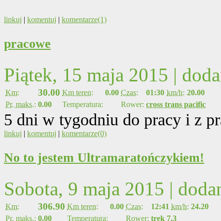
linkuj
|
komentuj
|
komentarze(1)
pracowe
Piątek, 15 maja 2015 | dod
30.00
Km:
Km teren:
0.00
Czas:
01:30
km/h:
20.00
Pr. maks.:
0.00
Temperatura:
Rower:
cross trans pacific
5 dni w tygodniu do pracy i z pr
linkuj
|
komentuj
|
komentarze(0)
No to jestem Ultramaratończykiem!
Sobota, 9 maja 2015 | dod
306.90
Km:
Km teren:
0.00
Czas:
12:41
km/h:
24.20
Pr. maks.:
0.00
Temperatura:
Rower:
trek 7.3