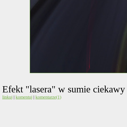
Efekt "lasera" w sumie ciekawy 
linkuj
|
komentuj
|
komentarze(1)