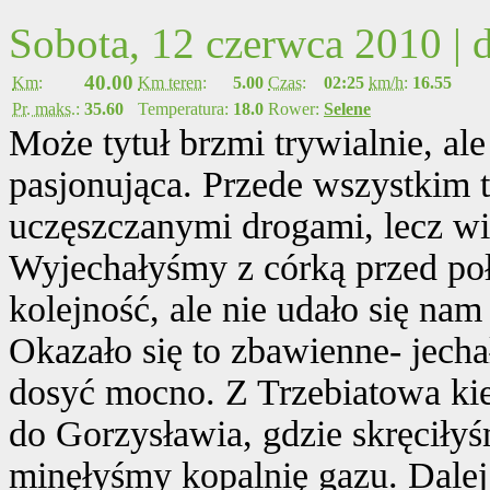
Sobota, 12 czerwca 2010 |
40.00
Km:
Km teren:
5.00
Czas:
02:25
km/h:
16.55
Pr. maks.:
35.60
Temperatura:
18.0
Rower:
Selene
Może tytuł brzmi trywialnie, al
pasjonująca. Przede wszystkim 
uczęszczanymi drogami, lecz wi
Wyjechałyśmy z córką przed po
kolejność, ale nie udało się nam
Okazało się to zbawienne- jech
dosyć mocno. Z Trzebiatowa kie
do Gorzysławia, gdzie skręciły
minęłyśmy kopalnię gazu. Dale