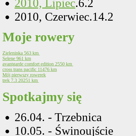
2010, Lipiec
.
6
.
2
2010, Czerwiec
.
14
.
2
Moje rowery
Zieleninka
563 km
Selene
961 km
avantgarde comfort edition
2550 km
cross trans pacific
11476 km
Mój pierwszy rowerek
trek 7.3
20251 km
Spotkajmy się
26.04. - Trzebnica
10.05. - Świnoujście