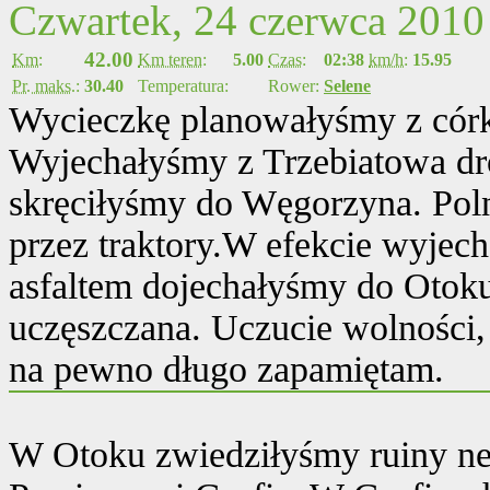
Czwartek, 24 czerwca 2010
42.00
Km:
Km teren:
5.00
Czas:
02:38
km/h:
15.95
Pr. maks.:
30.40
Temperatura:
Rower:
Selene
Wycieczkę planowałyśmy z córką
Wyjechałyśmy z Trzebiatowa d
skręciłyśmy do Węgorzyna. Poln
przez traktory.W efekcie wyjech
asfaltem dojechałyśmy do Otoku
uczęszczana. Uczucie wolności, 
na pewno długo zapamiętam.
W Otoku zwiedziłyśmy ruiny ne