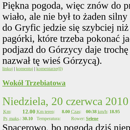
Piękna pogoda, więc znów do p
wiało, ale nie był to żaden silny
do Gryfic jedzie się szybciej n
pagórki, które trzeba pokonać j
podjazd do Górzycy daje trochę 
nazwał tę wieś Górzycą).
linkuj
|
komentuj
|
komentarze(0)
Wokół Trzebiatowa
Niedziela, 20 czerwca 2010
12.00
Km:
Km teren:
8.00
Czas:
00:38
km/h:
18.95
Pr. maks.:
30.10
Temperatura:
Rower:
Selene
Spacerowo, bo pogoda dziś niep