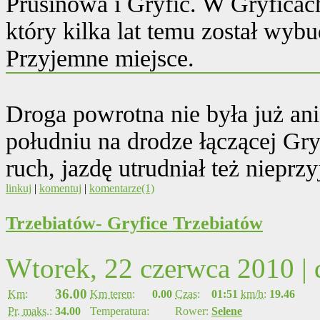
Prusinowa i Gryfic. W Gryficac
który kilka lat temu został wy
Przyjemne miejsce.
Droga powrotna nie była już an
południu na drodze łączącej Gr
ruch, jazdę utrudniał też nieprz
linkuj
|
komentuj
|
komentarze(1)
Trzebiatów- Gryfice Trzebiatów
Wtorek, 22 czerwca 2010 |
36.00
Km:
Km teren:
0.00
Czas:
01:51
km/h:
19.46
Pr. maks.:
34.00
Temperatura:
Rower:
Selene