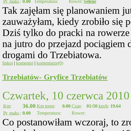
Pr. maks.:
0.00
Temperatura:
Rower:
Selene
Tak zajęłam się planowaniem jut
zauważyłam, kiedy zrobiło się 
Dziś tylko do pracki na rowerz
na jutro do przejazd pociągiem 
drogami do Trzebiatowa.
linkuj
|
komentuj
|
komentarze(0)
Trzebiatów- Gryfice Trzebiatów
Czwartek, 10 czerwca 2010
36.00
Km:
Km teren:
0.00
Czas:
01:50
km/h:
19.64
Pr. maks.:
0.00
Temperatura:
Rower:
Co postanowiłam wczoraj, to zr