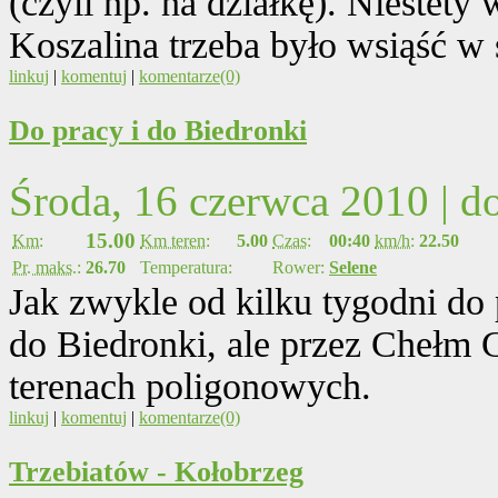
(czyli np. na działkę). Niestety
Koszalina trzeba było wsiąść w
linkuj
|
komentuj
|
komentarze(0)
Do pracy i do Biedronki
Środa, 16 czerwca 2010 | 
15.00
Km:
Km teren:
5.00
Czas:
00:40
km/h:
22.50
Pr. maks.:
26.70
Temperatura:
Rower:
Selene
Jak zwykle od kilku tygodni do 
do Biedronki, ale przez Chełm G
terenach poligonowych.
linkuj
|
komentuj
|
komentarze(0)
Trzebiatów - Kołobrzeg