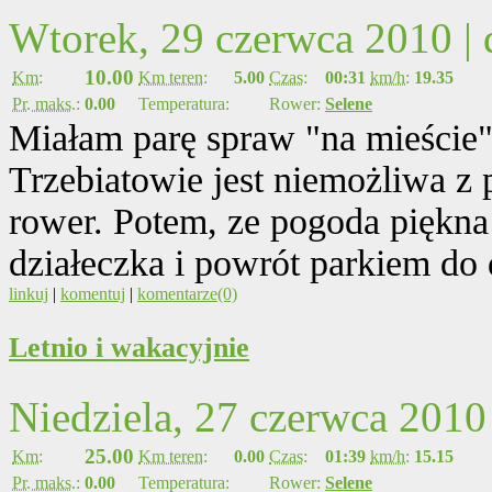
Wtorek, 29 czerwca 2010 |
10.00
Km:
Km teren:
5.00
Czas:
00:31
km/h:
19.35
Pr. maks.:
0.00
Temperatura:
Rower:
Selene
Miałam parę spraw "na mieście
Trzebiatowie jest niemożliwa z
rower. Potem, ze pogoda piękna 
działeczka i powrót parkiem do
linkuj
|
komentuj
|
komentarze(0)
Letnio i wakacyjnie
Niedziela, 27 czerwca 2010
25.00
Km:
Km teren:
0.00
Czas:
01:39
km/h:
15.15
Pr. maks.:
0.00
Temperatura:
Rower:
Selene