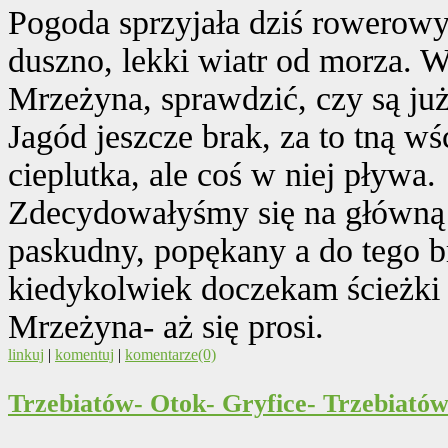
Pogoda sprzyjała dziś rowerowy
duszno, lekki wiatr od morza. 
Mrzeżyna, sprawdzić, czy są ju
Jagód jeszcze brak, za to tną 
cieplutka, ale coś w niej pływa.
Zdecydowałyśmy się na główną dr
paskudny, popękany a do tego b
kiedykolwiek doczekam ścieżki
Mrzeżyna- aż się prosi.
linkuj
|
komentuj
|
komentarze(0)
Trzebiatów- Otok- Gryfice- Trzebiató