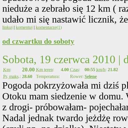
nieduże a zebrało się 12 km ( 
udało mi się nastawić licznik, ż
linkuj
|
komentuj
|
komentarze(1)
od czwartku do soboty
Sobota, 19 czerwca 2010 |
20.00
Km:
Km teren:
4.00
Czas:
00:55
km/h:
21.82
Pr. maks.:
28.60
Temperatura:
Rower:
Selene
Pogoda pokrzyżowała mi dziś pl
Otoku mam siedzenie w domu. Wi
z drogi- próbowałam- pojechała
Nadal jednak twardo jeżdżę rowe