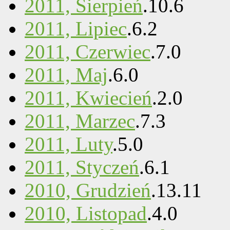
2011, Sierpień
.
10
.
6
2011, Lipiec
.
6
.
2
2011, Czerwiec
.
7
.
0
2011, Maj
.
6
.
0
2011, Kwiecień
.
2
.
0
2011, Marzec
.
7
.
3
2011, Luty
.
5
.
0
2011, Styczeń
.
6
.
1
2010, Grudzień
.
13
.
11
2010, Listopad
.
4
.
0