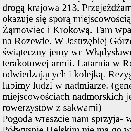
drogą krajowa 213. Przejeżdża
okazuje się sporą miejscowością
Żąrnowiec i Krokową. Tam wpad
na Rozewie. W Jastrzębiej Górz
świąteczny jemy we Włądysław
terakotowej armii. Latarnia w Ro
odwiedzających i kolejką. Rezy
lubimy ludzi w nadmiarze. (gene
miejscowościach nadmorskich je
rowerzystów z sakwami)
Pogoda wreszcie nam sprzyja- wi
Półwyspie Helskim nie ma go w