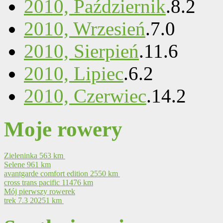
2010, Październik
.
8
.
2
2010, Wrzesień
.
7
.
0
2010, Sierpień
.
11
.
6
2010, Lipiec
.
6
.
2
2010, Czerwiec
.
14
.
2
Moje rowery
Zieleninka
563 km
Selene
961 km
avantgarde comfort edition
2550 km
cross trans pacific
11476 km
Mój pierwszy rowerek
trek 7.3
20251 km