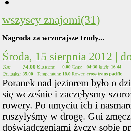
wszyscy znajomi(31)
Nagroda za wczorajsze trudy...
Środa, 15 sierpnia 2012 | 
74.00
Km:
Km teren:
0.00
Czas:
04:30
km/h:
16.44
Pr. maks.:
35.00
Temperatura:
18.0
Rower:
cross trans pacific
Poranek nad jeziorem było o dz
się wcześnie i zaczęłysmy szor
rowery. Po umyciu ich i nasmaro
ruszyłyśmy w drogę. Gui zmęcz
doświadczeniami życzy sobie pr