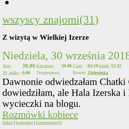
wszyscy znajomi(31)
Z wizytą w Wielkiej Izerze
Niedziela, 30 września 201
39.00
Km:
Km teren:
39.00
Czas:
03:10
km/h:
12.32
Pr. maks.:
0.00
Temperatura:
Rower:
Zieleninka
Dawnonie odwiedzałam Chatki 
dowiedziłam, ale Hala Izerska i
wycieczki na blogu.
Rozmówki kobiece
linkuj
|
komentuj
|
komentarze(0)